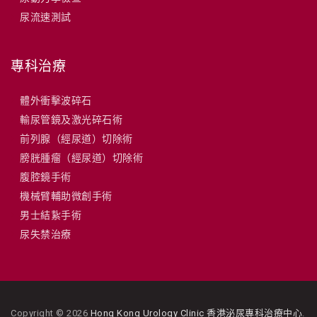
尿流速測試
專科治療
體外衝擊波碎石
輸尿管鏡及激光碎石術
前列腺（經尿道）切除術
膀胱腫瘤（經尿道）切除術
腹腔鏡手術
機械臂輔助微創手術
男士結紥手術
尿失禁治療
Copyright © 2026
Hong Kong Urology Clinic 香港泌尿專科治療中心
.