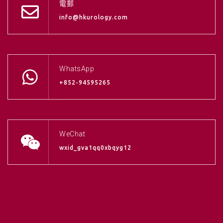
電郵
info@hkurology.com
WhatsApp
+852-94595265
WeChat
wxid_gva1qq0xbqyg12