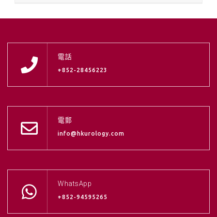
電話
+852-28456223
電郵
info@hkurology.com
WhatsApp
+852-94595265